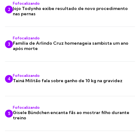
Fofocalizando
Jojo Todynho exibe resultado de novo procedimento
2
nas pernas
Fofocalizando
Família de Arlindo Cruz homenageia sambista um ano
3
após morte
Fofocalizando
4
Tainá Militão fala sobre ganho de 10 kg na gravidez
Fofocalizando
Gisele Bündchen encanta fãs ao mostrar filho durante
5
treino