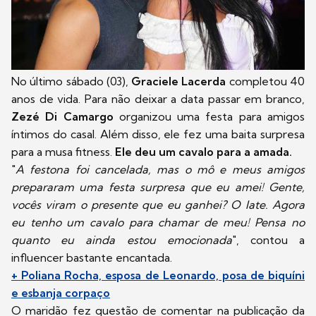
No último sábado (03),
Graciele Lacerda
completou 40
anos de vida. Para não deixar a data passar em branco,
Zezé Di Camargo
organizou uma festa para amigos
íntimos do casal. Além disso, ele fez uma baita surpresa
para a musa fitness.
Ele deu um cavalo para a amada.
"
A festona foi cancelada, mas o mô e meus amigos
prepararam uma festa surpresa que eu amei! Gente,
vocês viram o presente que eu ganhei? O Iate. Agora
eu tenho um cavalo para chamar de meu! Pensa no
quanto eu ainda estou emocionada
", contou a
influencer bastante encantada.
+ Poliana Rocha, esposa de Leonardo, posa de biquíni
e esbanja corpaço
O maridão fez questão de comentar na publicação da