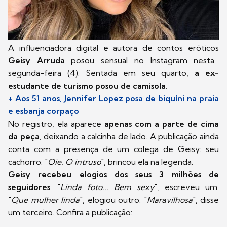
A influenciadora digital e autora de contos eróticos
Geisy Arruda
posou sensual no Instagram nesta
segunda-feira (4). Sentada em seu quarto,
a ex-
estudante de turismo posou de camisola.
+ Aos 51 anos, Jennifer Lopez posa de biquíni na praia
e esbanja corpaço
No registro, ela aparece
apenas com a parte de cima
da peça
, deixando a calcinha de lado. A publicação ainda
conta com a presença de um colega de Geisy: seu
cachorro. "
Oie. O intruso
", brincou ela na legenda.
Geisy recebeu elogios dos seus 3 milhões de
seguidores
. "
Linda foto... Bem sexy
", escreveu um.
"
Que mulher linda
", elogiou outro. "
Maravilhosa
", disse
um terceiro. Confira a publicação: