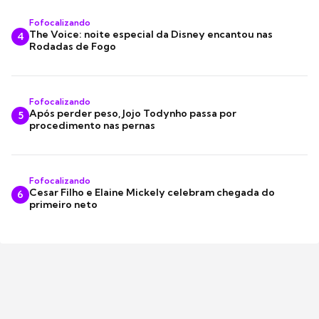
Fofocalizando
The Voice: noite especial da Disney encantou nas
4
Rodadas de Fogo
Fofocalizando
Após perder peso, Jojo Todynho passa por
5
procedimento nas pernas
Fofocalizando
Cesar Filho e Elaine Mickely celebram chegada do
6
primeiro neto