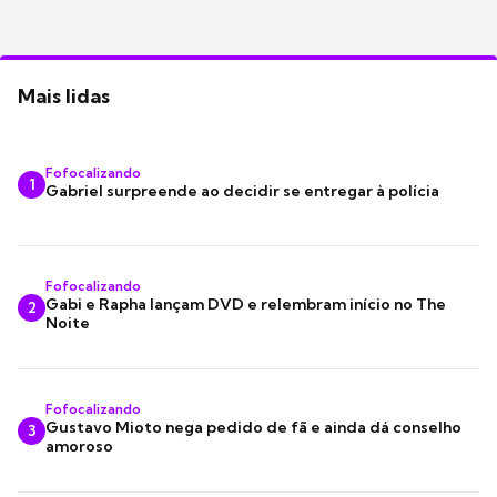
Mais lidas
Fofocalizando
1
Gabriel surpreende ao decidir se entregar à polícia
Fofocalizando
Gabi e Rapha lançam DVD e relembram início no The
2
Noite
Fofocalizando
Gustavo Mioto nega pedido de fã e ainda dá conselho
3
amoroso