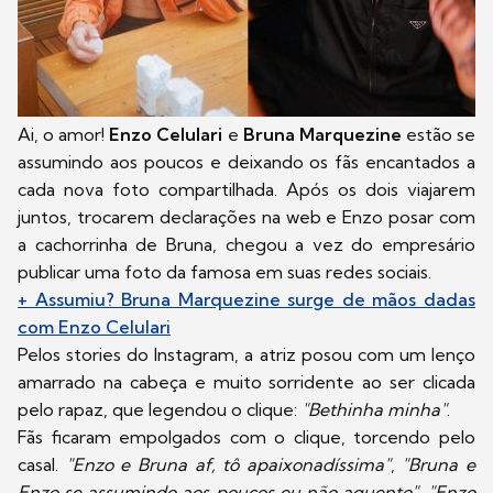
Ai, o amor!
Enzo Celulari
e
Bruna Marquezine
estão se
assumindo aos poucos e deixando os fãs encantados a
cada nova foto compartilhada. Após os dois viajarem
juntos, trocarem declarações na web e Enzo posar com
a cachorrinha de Bruna, chegou a vez do empresário
publicar uma foto da famosa em suas redes sociais.
+ Assumiu? Bruna Marquezine surge de mãos dadas
com Enzo Celulari
Pelos stories do Instagram, a atriz posou com um lenço
amarrado na cabeça e muito sorridente ao ser clicada
pelo rapaz, que legendou o clique:
"Bethinha minha"
.
Fãs ficaram empolgados com o clique, torcendo pelo
casal.
"Enzo e Bruna af, tô apaixonadíssima"
,
"Bruna e
Enzo se assumindo aos poucos eu não aguento"
,
"Enzo