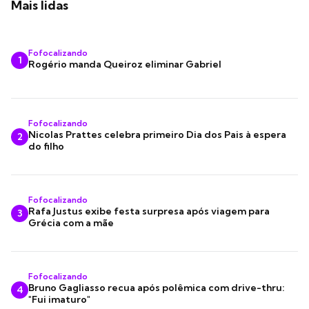
Mais lidas
Fofocalizando
1
Rogério manda Queiroz eliminar Gabriel
Fofocalizando
Nicolas Prattes celebra primeiro Dia dos Pais à espera
2
do filho
Fofocalizando
Rafa Justus exibe festa surpresa após viagem para
3
Grécia com a mãe
Fofocalizando
Bruno Gagliasso recua após polêmica com drive-thru:
4
"Fui imaturo"