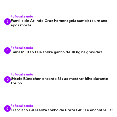
Fofocalizando
Família de Arlindo Cruz homenageia sambista um ano
3
após morte
Fofocalizando
4
Tainá Militão fala sobre ganho de 10 kg na gravidez
Fofocalizando
Gisele Bündchen encanta fãs ao mostrar filho durante
5
treino
Fofocalizando
6
Francisco Gil realiza sonho de Preta Gil: "Te encontrei lá"