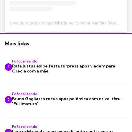
Uma publicação compartilhada por Simone Mendes (@simoneses)
Mais lidas
Fofocalizando
Rafa Justus exibe festa surpresa após viagem para
1
Grécia com a mãe
Fofocalizando
Bruno Gagliasso recua após polêmica com drive-thru:
2
"Fui imaturo"
Fofocalizando
Larissa Manoela vence nova disputa contra antiga