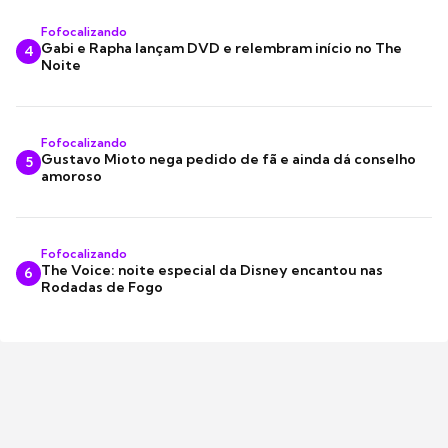
Fofocalizando
Gabi e Rapha lançam DVD e relembram início no The
4
Noite
Fofocalizando
Gustavo Mioto nega pedido de fã e ainda dá conselho
5
amoroso
Fofocalizando
The Voice: noite especial da Disney encantou nas
6
Rodadas de Fogo