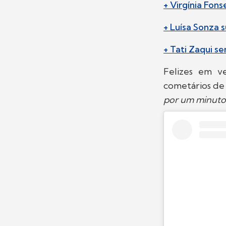
+ Virgínia Fon
+ Luísa Sonza 
+ Tati Zaqui 
Felizes em v
cometários de 
por um minuto