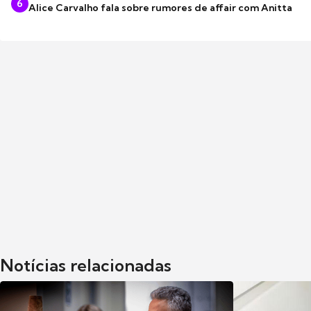
6
Alice Carvalho fala sobre rumores de affair com Anitta
Notícias relacionadas