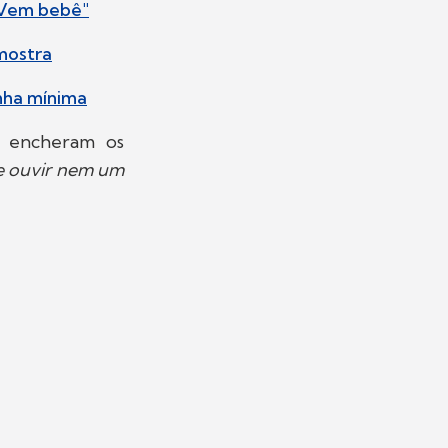
 "Vem bebê"
 mostra
nha mínima
o encheram os
e ouvir nem um