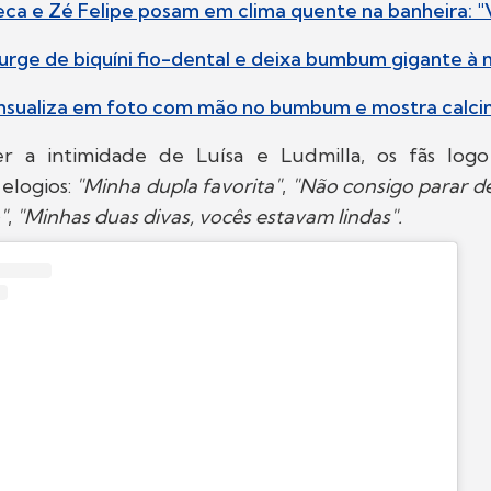
seca e Zé Felipe posam em clima quente na banheira:
surge de biquíni fio-dental e deixa bumbum gigante à
sensualiza em foto com mão no bumbum e mostra calci
er a intimidade de Luísa e Ludmilla, os fãs log
elogios:
"Minha dupla favorita"
,
"Não consigo parar d
"
,
"Minhas duas divas, vocês estavam lindas".