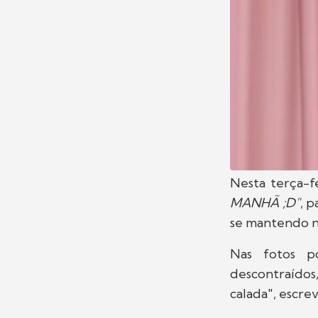
Nesta terça-fe
MANHÃ ;D"
, 
se mantendo n
Nas fotos p
descontraídos,
calada", escre