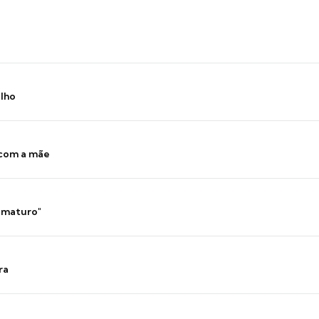
ilho
 com a mãe
 imaturo"
ra