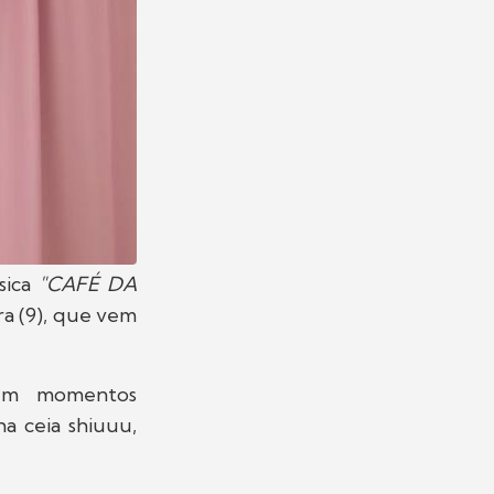
sica
"CAFÉ DA
ra (9), que vem
 em momentos
ha ceia shiuuu,
.