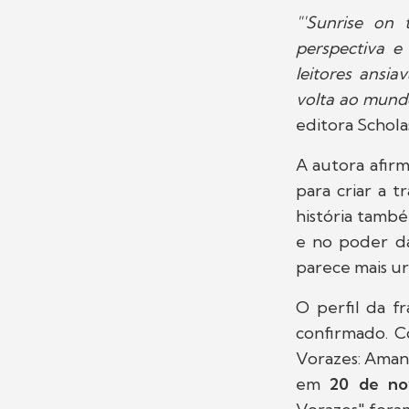
"'Sunrise on 
perspectiva e
leitores ansia
volta ao mund
editora Schola
A autora afirm
para criar a 
história tamb
e no poder da
parece mais ur
O perfil da f
confirmado. 
Vorazes: Amanh
em
20 de no