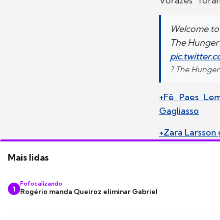
Vorazes" foram
Welcome to 
The Hunger 
pic.twitter
? The Hunge
+Fê Paes Lem
Gagliasso
+Zara Larsson 
Mais lidas
Fofocalizando
1
Rogério manda Queiroz eliminar Gabriel