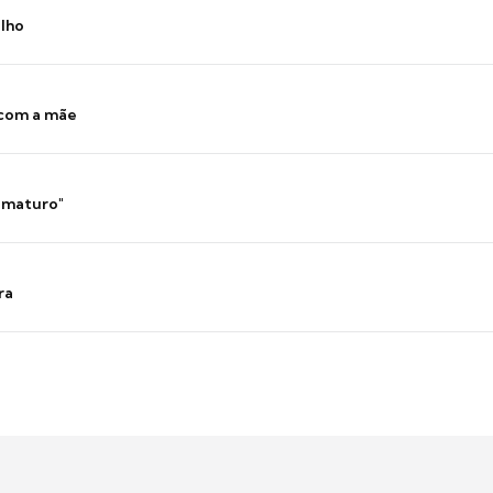
ilho
 com a mãe
 imaturo"
ra