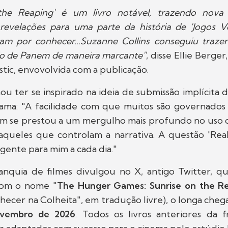
the Reaping' é um livro notável, trazendo nova
 revelações para uma parte da história de 'Jogos V
vam por conhecer...Suzanne Collins conseguiu trazer
o de Panem de maneira marcante"
, disse Ellie Berge
stic, envovolvida com a publicação.
ou ter se inspirado na ideia de submissão implícit
trama: "A facilidade com que muitos são governados 
ém se prestou a um mergulho mais profundo no uso
queles que controlam a narrativa. A questão 'Real
gente para mim a cada dia."
ranquia de filmes divulgou no X, antigo Twitter, qu
Com o nome "
The Hunger Games: Sunrise on the R
ecer na Colheita", em tradução livre), o longa cheg
vembro de 2026
. Todos os livros anteriores da f