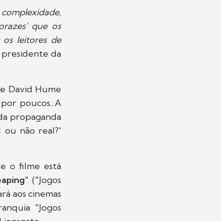
 complexidade,
orazes' que os
 os leitores de
r, presidente da
a de David Hume
por poucos...A
 da propaganda
 ou não real?'
e o filme está
eaping
" ("Jogos
ará aos cinemas
ranquia "Jogos