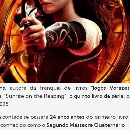
ns
, autora da franquia de livros
"Jogos Vorazes
 "Sunrise on the Reaping",
o quinto livro da série
, 
025.
a contada se passará
24 anos antes
do primeiro livro
, conhecido como o
Segundo Massacre Quaternário
.