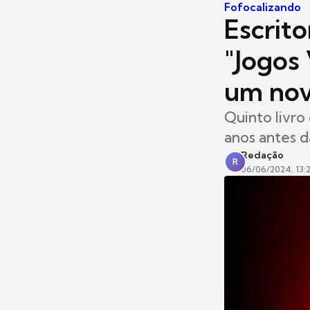
Fofocalizando
Escrito
"Jogos
um nov
Quinto livro
anos antes d
Redação
R
06/06/2024, 13: