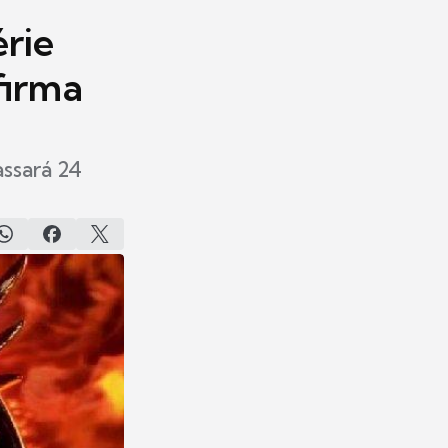
érie
firma
assará 24