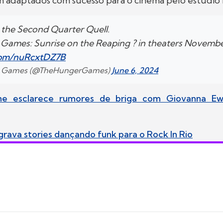
 adaptados com sucesso para o cinema pelo estúdio 
the Second Quarter Quell.
Games: Sunrise on the Reaping ? in theaters Novembe
.com/nuRcxtDZ7B
r Games (@TheHungerGames)
June 6, 2024
e esclarece rumores de briga com Giovanna E
grava stories dançando funk para o Rock In Rio