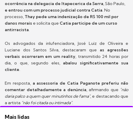
ocorrência na delegacia de Itapecerica da Serra
, São Paulo,
e entrou com um processo judicial contra Catia
. No
processo,
Thay pede uma indenização de R$ 100 mil por
danos morais
e solicita que
Catia participe de um curso
antirracista
.
Os advogados da inlufenciadora, José Luiz de Oliveira e
Luciane dos Santos Silva, destacaram que
as agressões
verbais ocorreram em um reality
, transmitido 24 horas por
dia, o que, segundo eles,
abalou significativamente sua
cliente
.
Em resposta,
a assessoria de Catia Paganote preferiu não
comentar detalhadamente a denúncia
, afirmando que
"não
daria palco a quem quer minutinhos de fama"
,
e destacando que
a artista
"não foi citada ou intimada"
.
Mais lidas