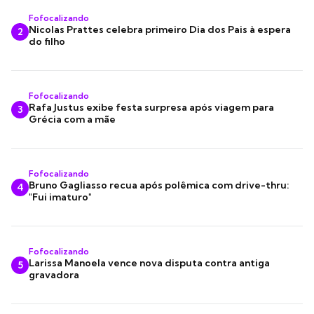
Fofocalizando
Nicolas Prattes celebra primeiro Dia dos Pais à espera
2
do filho
Fofocalizando
Rafa Justus exibe festa surpresa após viagem para
3
Grécia com a mãe
Fofocalizando
Bruno Gagliasso recua após polêmica com drive-thru:
4
"Fui imaturo"
Fofocalizando
Larissa Manoela vence nova disputa contra antiga
5
gravadora