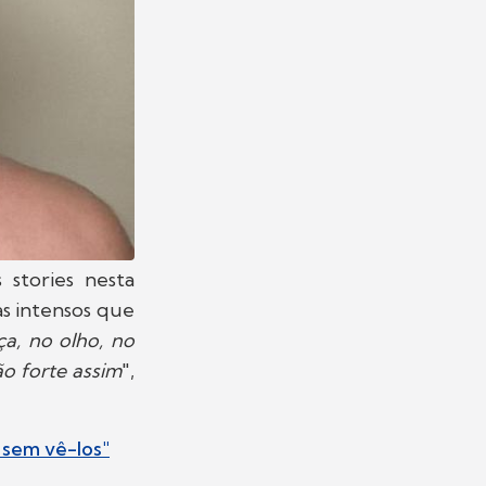
 stories nesta
as intensos que
a, no olho, no
ão forte assim
",
 sem vê-los"