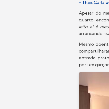
+ Thais Carla 
Apesar do ma
quarto, encon
leito aí é me
arrancando ris
Mesmo doente,
compartilhar
entrada, prato
por um garço