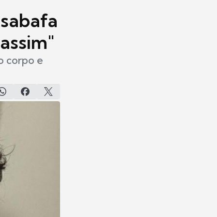
esabafa
 assim"
o corpo e