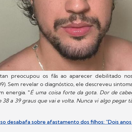
an preocupou os fãs ao aparecer debilitado nos
09). Sem revelar o diagnóstico, ele descreveu sintom
m energia. "
É uma coisa forte da gota. Dor de cabeç
e 38 a 39 graus que vai e volta. Nunca vi algo pegar t
so desabafa sobre afastamento dos filhos: "Dois anos