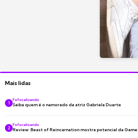
Mais lidas
Fofocalizando
1
Saiba quem é o namorado da atriz Gabriela Duarte
Fofocalizando
2
Review: Beast of Reincarnation mostra potencial da Game