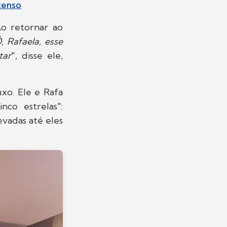
tenso
o retornar ao
, Rafaela, esse
tar
", disse ele,
xo. Ele e Rafa
co estrelas":
evadas até eles