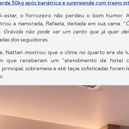
perde 50kg após bariátrica e surpreende com treino in
l-estar, o forrozeiro não perdeu o bom humor. A
trou a namorada, Rafaela, deitada em sua cama. "
Ô
u. Grávida não pode ver um canto que já quer dei
adas dos seguidores.
 Nattan mostrou que o clima no quarto era de lu
am que receberam um "atendimento de hotel cin
 principal, sobremesa e até taças sofisticadas foram l
m.