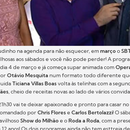
udinho na agenda para não esquecer, em
março
o
SB
ilhosas aos sábados e você não pode perder! A prog
 dia 4 de março e já começa supar animada com
Opera
por
Otávio Mesquita
num formato todo diferente q
guida
Ticiana Villas Boas
volta às telinhas com a segu
ães
, cheio de receitas novas ao lado de vários convida
21h30 vai te deixar apaixonado e pronto para casar n
 comandado por
Chris Flores
e
Carlos Bertolazzi
! O sáb
avilhoso
Show do Milhão
e o
Roda a Roda
,
com a pres
é 12 anos! Os dois programas ainda não tem esttreia de