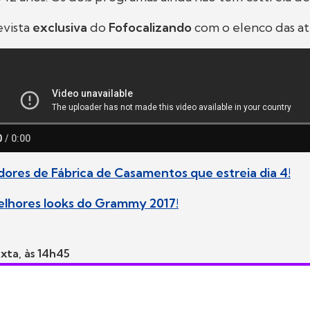
evista
exclusiva
do
Fofocalizando
com o elenco das at
idores de Fábrica de Casamentos que estreia dia 4!
melhores looks do Grammy 2017!
xta, às 14h45