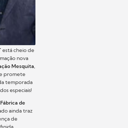
T
está cheio de
ramação nova
ção Mesquita
,
ue promete
nda temporada
dos especiais!
o
Fábrica de
ado ainda traz
ença de
finida.