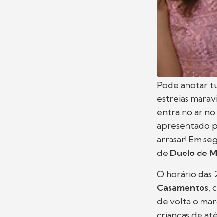
Pode anotar t
estreias marav
entra no ar no
apresentado 
arrasar! Em se
de
Duelo de M
O horário das 
Casamentos
,
de volta o mar
crianças de at