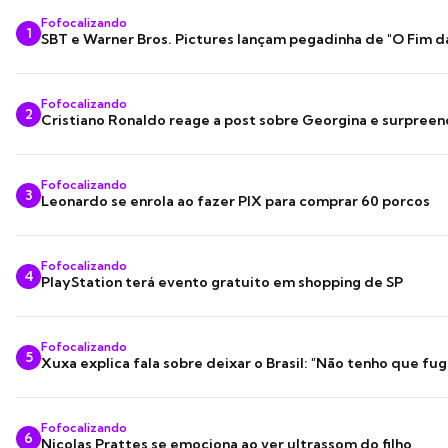
Fofocalizando
1
SBT e Warner Bros. Pictures lançam pegadinha de "O Fim d
Fofocalizando
2
Cristiano Ronaldo reage a post sobre Georgina e surpree
Fofocalizando
3
Leonardo se enrola ao fazer PIX para comprar 60 porcos
Fofocalizando
4
PlayStation terá evento gratuito em shopping de SP
Fofocalizando
5
Xuxa explica fala sobre deixar o Brasil: "Não tenho que fug
Fofocalizando
6
Nicolas Prattes se emociona ao ver ultrassom do filho