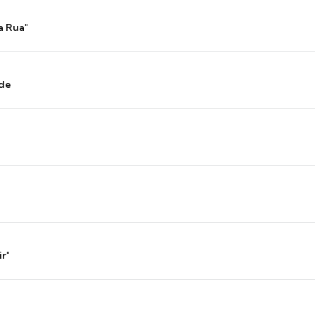
a Rua"
nde
ir"