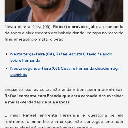
Nesta quarta-feira (05),
Roberto provoca Júlia
a chamando
de sogra e ela desconta em Isabela dando um tapa no rosto da
filha, ameaçando matar o peão.
Nesta terça-feira (04), Rafael escuta Otávio falando
sobre Fernanda
Nesta segunda-feira (03), César e Fernanda decidem agir
sozinhos
Enquanto isso, as coisas não andam bem para a desalmada.
Rafael comenta com Brenda que está cansado das evasivas
e meias-verdades de sua esposa
.
E mais:
Rafael enfrenta Fernanda
e questiona se ela
realmente o ama. Ele afirma que não consegue entender
porque ela não é totalmente honesta com ele.