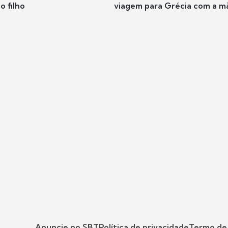
o filho
viagem para Grécia com a m
Anuncie no SBT
Política de privacidade
Termo de