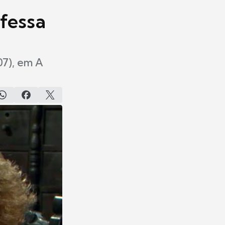
nfessa
07), em A