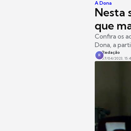
A Dona
Nesta s
que ma
Confira os a
Dona, a part
Redação
R
07/04/2023, 15: