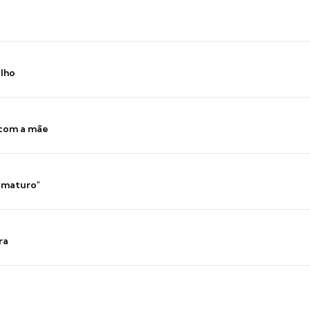
ilho
 com a mãe
 imaturo"
ra