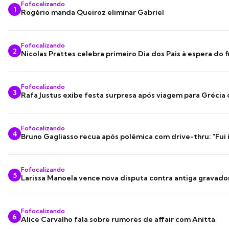
Fofocalizando
1
Rogério manda Queiroz eliminar Gabriel
Fofocalizando
2
Nicolas Prattes celebra primeiro Dia dos Pais à espera do f
Fofocalizando
3
Rafa Justus exibe festa surpresa após viagem para Grécia
Fofocalizando
4
Bruno Gagliasso recua após polêmica com drive-thru: "Fui
Fofocalizando
5
Larissa Manoela vence nova disputa contra antiga gravado
Fofocalizando
6
Alice Carvalho fala sobre rumores de affair com Anitta