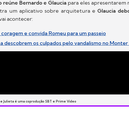
 reúne Bernardo e Glaucia
para eles apresentarem n
ra um aplicativo sobre arquitetura e
Glaucia deb
vai acontecer:
a coragem e convida Romeu para um passeio
eta descobrem os culpados pelo vandalismo no Monte
 e Julieta é uma coprodução SBT e Prime Video