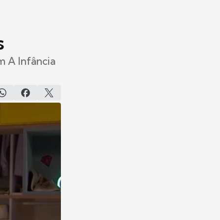
s
m A Infância