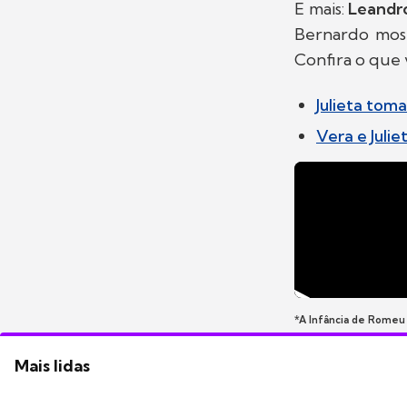
E mais:
Leandro
Bernardo most
Confira o que 
Julieta tom
Vera e Juli
*A Infância de Romeu
Mais lidas