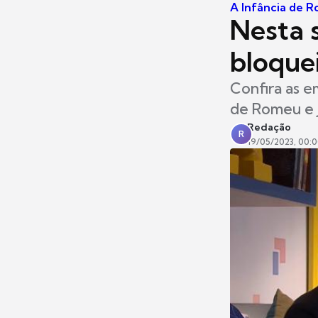
A Infância de R
Nesta s
bloque
Confira as e
de Romeu e J
Redação
R
19/05/2023, 00: