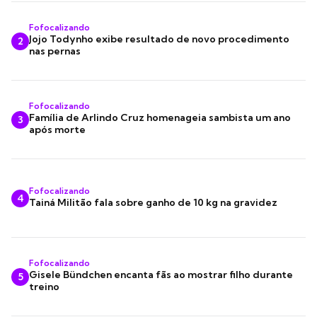
Fofocalizando
Jojo Todynho exibe resultado de novo procedimento
2
nas pernas
Fofocalizando
Família de Arlindo Cruz homenageia sambista um ano
3
após morte
Fofocalizando
4
Tainá Militão fala sobre ganho de 10 kg na gravidez
Fofocalizando
Gisele Bündchen encanta fãs ao mostrar filho durante
5
treino