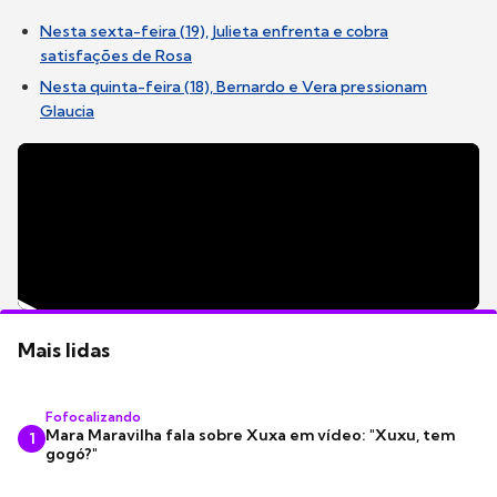
Nesta sexta-feira (19), Julieta enfrenta e cobra
satisfações de Rosa
Nesta quinta-feira (18), Bernardo e Vera pressionam
Glaucia
Mais lidas
Fofocalizando
Mara Maravilha fala sobre Xuxa em vídeo: "Xuxu, tem
1
gogó?"