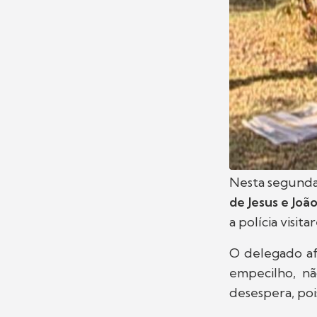
Nesta segunda-
de Jesus e Joã
a polícia visit
O delegado af
empecilho, nã
desespera, poi