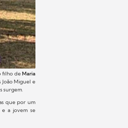
o filho de
Maria
 João Miguel e
as surgem.
mas que por um
u e a jovem se