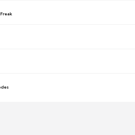
 Freak
edes