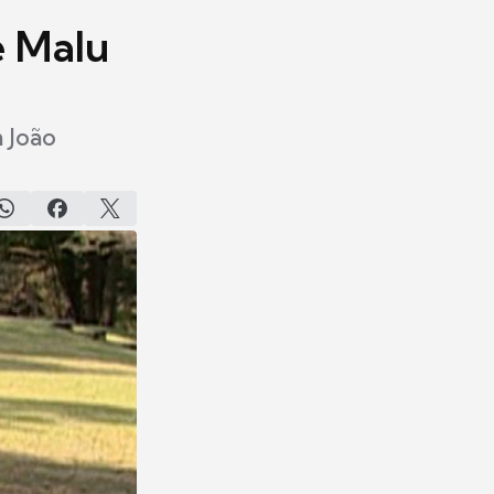
e Malu
m João