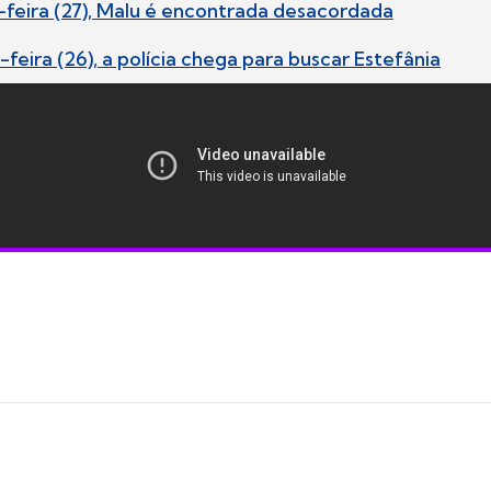
-feira (27), Malu é encontrada desacordada
feira (26), a polícia chega para buscar Estefânia