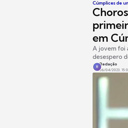
Cúmplices de u
Choros
primeir
em Cúm
A jovem foi 
desespero de
Redação
R
06/04/2023, 15: