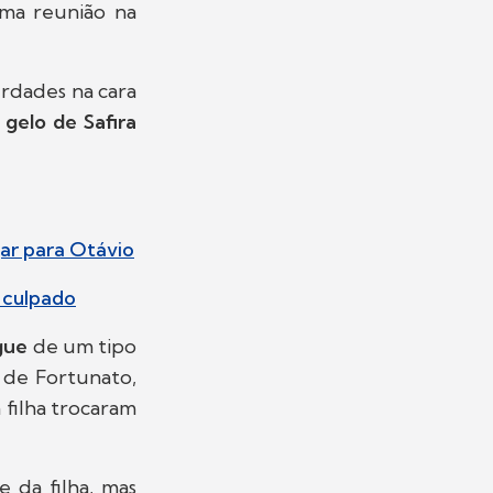
uma reunião na
rdades na cara
 gelo de Safira
ar para Otávio
e culpado
gue
de um tipo
o de Fortunato,
a filha trocaram
 da filha, mas