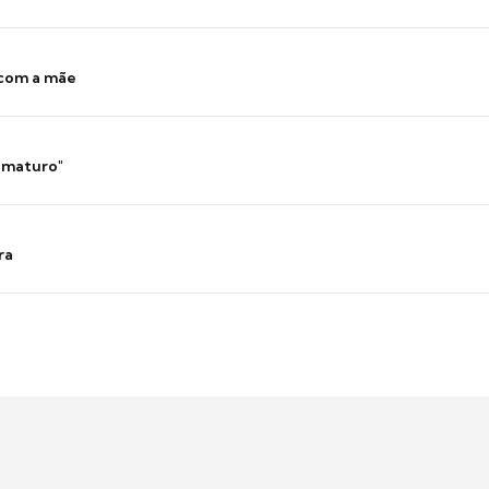
 com a mãe
 imaturo"
ra