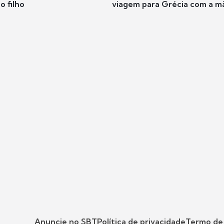
o filho
viagem para Grécia com a m
Anuncie no SBT
Política de privacidade
Termo de