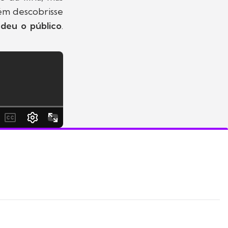
uém descobrisse
ndeu o público
.