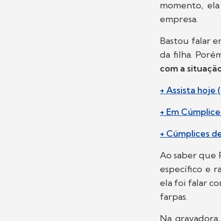
momento, ela 
empresa.
Bastou falar 
da filha. Poré
com a situaçã
+ Assista hoje
+ Em Cúmplice
+ Cúmplices de
Ao saber que P
específico e r
ela foi falar c
farpas.
Na gravadora,