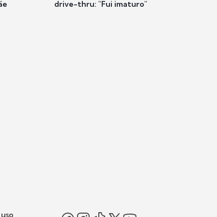
ãe
drive-thru: "Fui imaturo"
 uso