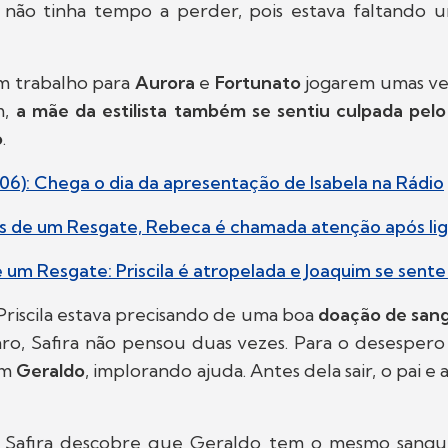
não tinha tempo a perder, pois estava faltando 
em trabalho para
Aurora
e
Fortunato
jogarem umas ve
m,
a mãe da estilista também se sentiu culpada pelo
o
.
 (06): Chega o dia da apresentação de Isabela na Rádio
s de um Resgate, Rebeca é chamada atenção após lig
 um Resgate: Priscila é atropelada e Joaquim se sent
riscila estava precisando de uma boa
doação de san
aro, Safira não pensou duas vezes. Para o desesper
om
Geraldo
, implorando ajuda. Antes dela sair, o pai e 
 Safira descobre que Geraldo tem o mesmo sangue