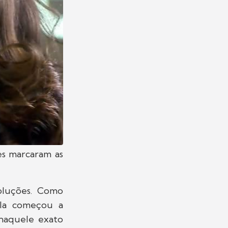
ões marcaram as
oluções. Como
ela começou a
naquele exato