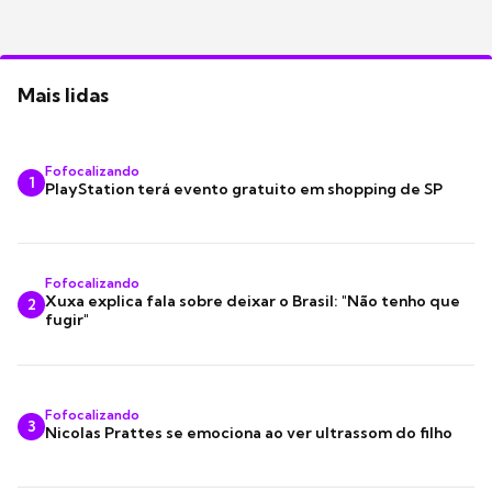
Mais lidas
Fofocalizando
1
PlayStation terá evento gratuito em shopping de SP
Fofocalizando
Xuxa explica fala sobre deixar o Brasil: "Não tenho que
2
fugir"
Fofocalizando
3
Nicolas Prattes se emociona ao ver ultrassom do filho