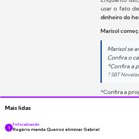
usar o fato d
dinheiro do he
Marisol começa
Marisol se ar
Confira o ca
*Confira a 
? SBT Novela
*Confira a pr
Mais lidas
Fofocalizando
1
Rogério manda Queiroz eliminar Gabriel