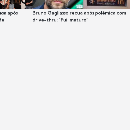
esa após
Bruno Gagliasso recua após polêmica com
ãe
drive-thru: "Fui imaturo"