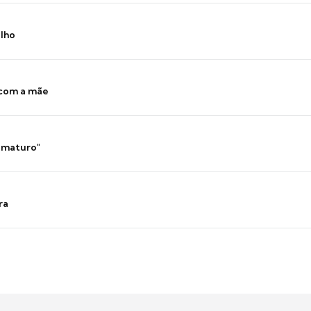
ilho
 com a mãe
 imaturo"
ra