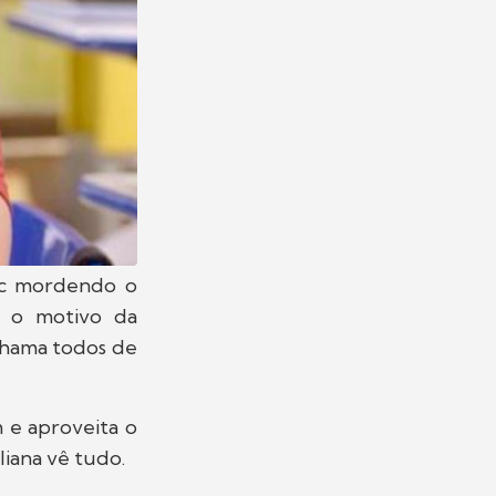
ric mordendo o
a o motivo da
chama todos de
 e aproveita o
iana vê tudo.