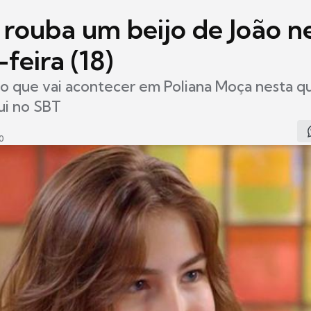
 rouba um beijo de João n
feira (18)
 o que vai acontecer em Poliana Moça nesta qu
ui no SBT
0