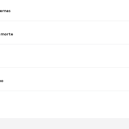
ernas
s morte
no