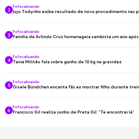
Fofocalizando
2
Jojo Todynho exibe resultado de novo procedimento nas p
Fofocalizando
3
Família de Arlindo Cruz homenageia sambista um ano apó
Fofocalizando
4
Tainá Militão fala sobre ganho de 10 kg na gravidez
Fofocalizando
5
Gisele Bündchen encanta fãs ao mostrar filho durante trei
Fofocalizando
6
Francisco Gil realiza sonho de Preta Gil: "Te encontrei lá"