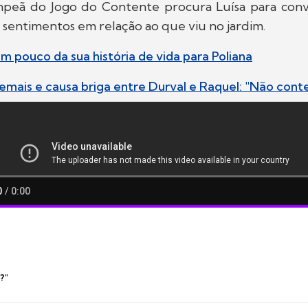
mpeã do Jogo do Contente procura Luísa para conv
sentimentos em relação ao que viu no jardim.
um pouco da sua história de vida para Poliana
demais e causa briga entre Durval e Raquel: "Não con
?"