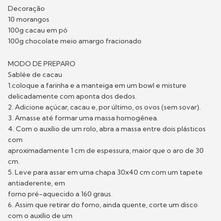
Decoração
10 morangos
100g cacau em pó
100g chocolate meio amargo fracionado
MODO DE PREPARO
Sablée de cacau
1.coloque a farinha e a manteiga em um bowl e misture
delicadamente com aponta dos dedos.
2. Adicione açúcar, cacau e, por último, os ovos (sem sovar).
3. Amasse até formar uma massa homogênea.
4. Com o auxílio de um rolo, abra a massa entre dois plásticos
com
aproximadamente 1 cm de espessura, maior que o aro de 30
cm.
5. Leve para assar em uma chapa 30x40 cm com um tapete
antiaderente, em
forno pré-aquecido a 160 graus.
6. Assim que retirar do forno, ainda quente, corte um disco
com o auxílio de um