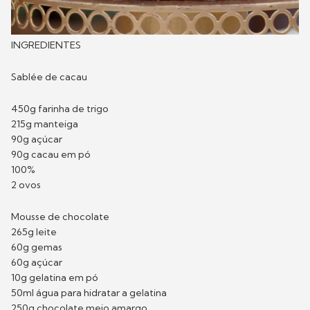
INGREDIENTES
Sablée de cacau
450g farinha de trigo
215g manteiga
90g açúcar
90g cacau em pó
100%
2 ovos
Mousse de chocolate
265g leite
60g gemas
60g açúcar
10g gelatina em pó
50ml água para hidratar a gelatina
250g chocolate meio amargo