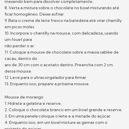
mexendo bem para dissolver completamente.
8. Verta a mistura sobre o chocolate no bowl misturando até
ficar homogêneo. Deixe esfriar.
9. Bata o creme de leite fresco na batedeira até virar chantilly
em picos moles.
10. Incorpore o chantilly na mousse, com delicadeza, usando
um fouet para
não perder o ar.
11. Coloque a mousse de chocolate sobre a massa sablée de
cacau, dentro do
aro de 30 cm com o acetato dentro. Preencha com 2 cm
dessa mousse.
12. Leve para o ultracongelador para firmar.
13. Enquanto isso, prepare a próxima mousse.
Mousse de morango
1. Hidrate a gelatina e reserve.
2. Coloque o chocolate branco em um bowl grande e reserve.
3. Em uma panela coloque o leite e a metade do açúcar.
4. Enquanto isso, em um bowl misture as gemas com o
restante do açúcar,