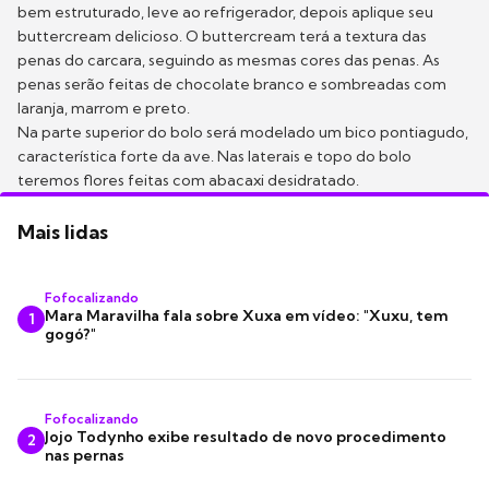
bem estruturado, leve ao refrigerador, depois aplique seu
buttercream delicioso. O buttercream terá a textura das
penas do carcara, seguindo as mesmas cores das penas. As
penas serão feitas de chocolate branco e sombreadas com
laranja, marrom e preto.
Na parte superior do bolo será modelado um bico pontiagudo,
característica forte da ave. Nas laterais e topo do bolo
teremos flores feitas com abacaxi desidratado.
Mais lidas
Fofocalizando
Mara Maravilha fala sobre Xuxa em vídeo: "Xuxu, tem
1
gogó?"
Fofocalizando
Jojo Todynho exibe resultado de novo procedimento
2
nas pernas