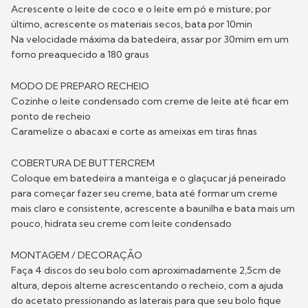
Acrescente o leite de coco e o leite em pó e misture; por
último, acrescente os materiais secos, bata por 10min
Na velocidade máxima da batedeira, assar por 30mim em um
forno preaquecido a 180 graus
MODO DE PREPARO RECHEIO
Cozinhe o leite condensado com creme de leite até ficar em
ponto de recheio
Caramelize o abacaxi e corte as ameixas em tiras finas
COBERTURA DE BUTTERCREM
Coloque em batedeira a manteiga e o glaçucar já peneirado
para começar fazer seu creme, bata até formar um creme
mais claro e consistente, acrescente a baunilha e bata mais um
pouco, hidrata seu creme com leite condensado
MONTAGEM / DECORAÇÃO
Faça 4 discos do seu bolo com aproximadamente 2,5cm de
altura, depois alterne acrescentando o recheio, com a ajuda
do acetato pressionando as laterais para que seu bolo fique