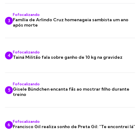
Fofocalizando
Família de Arlindo Cruz homenageia sambista um ano
3
após morte
Fofocalizando
4
Tainá Militão fala sobre ganho de 10 kg na gravidez
Fofocalizando
Gisele Bündchen encanta fãs ao mostrar filho durante
5
treino
Fofocalizando
6
Francisco Gil realiza sonho de Preta Gil: "Te encontrei lá"