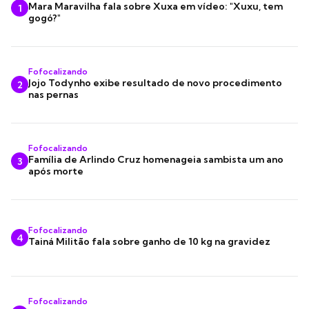
Mara Maravilha fala sobre Xuxa em vídeo: "Xuxu, tem
1
gogó?"
Fofocalizando
Jojo Todynho exibe resultado de novo procedimento
2
nas pernas
Fofocalizando
Família de Arlindo Cruz homenageia sambista um ano
3
após morte
Fofocalizando
4
Tainá Militão fala sobre ganho de 10 kg na gravidez
Fofocalizando