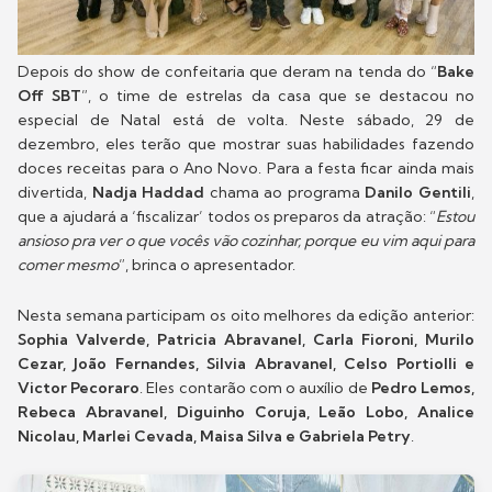
Depois do show de confeitaria que deram na tenda do “
Bake
Off SBT
”, o time de estrelas da casa que se destacou no
especial de Natal está de volta. Neste sábado, 29 de
dezembro, eles terão que mostrar suas habilidades fazendo
doces receitas para o Ano Novo. Para a festa ficar ainda mais
divertida,
Nadja Haddad
chama ao programa
Danilo Gentili
,
que a ajudará a ‘fiscalizar’ todos os preparos da atração: “
Estou
ansioso pra ver o que vocês vão cozinhar, porque eu vim aqui para
comer mesmo
”, brinca o apresentador.
Nesta semana participam os oito melhores da edição anterior:
Sophia Valverde, Patricia Abravanel, Carla Fioroni, Murilo
Cezar, João Fernandes, Silvia Abravanel, Celso Portiolli e
Victor Pecoraro
. Eles contarão com o auxílio de
Pedro Lemos,
Rebeca Abravanel, Diguinho Coruja, Leão Lobo, Analice
Nicolau, Marlei Cevada, Maisa Silva e Gabriela Petry
.