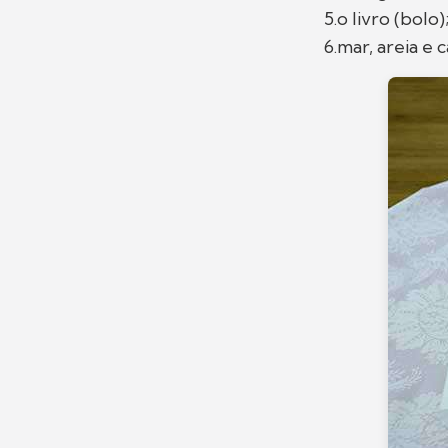
5.o livro (bolo)
6.mar, areia e