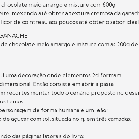
g chocolate meio amargo e misture com 600g
eite, mexendo até obter a textura cremosa da ganac
 licor de cointreau aos poucos até obter o sabor ideal
 GANACHE
g de chocolate meio amargo e misture com as 200g d
sui uma decoração onde elementos 2d formam
dimensional. Então consiste em abrir a pasta
om recortes montar todo o cenário proposto no dese
os temos:
 personagem de forma humana e um leão;
 de açúcar com sol, situada no rj, em três camadas;
indo das páginas laterais do livro;