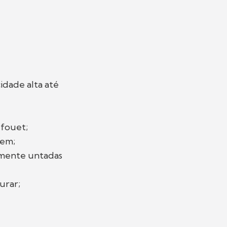
idade alta até
 fouet;
bem;
amente untadas
urar;