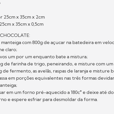
o
or 25cm x 35cm x 2cm
 25cm x 35cm x 0,5cm
 CHOCOLATE:
e manteiga com 800g de açucar na batedeira em veloc
e claro;
ovos um por um enquanto bate a mistura;
0g de farinha de trigo, peneirando, e misture com um
g de fermento, as avelãs, raspas de laranja e misture 
massa em porções equivalentes nas três formas devid
anteiga;
ssar em um forno pré-aquecido a 180c° e deixe até do
orno e espere esfriar para desmoldar da forma.