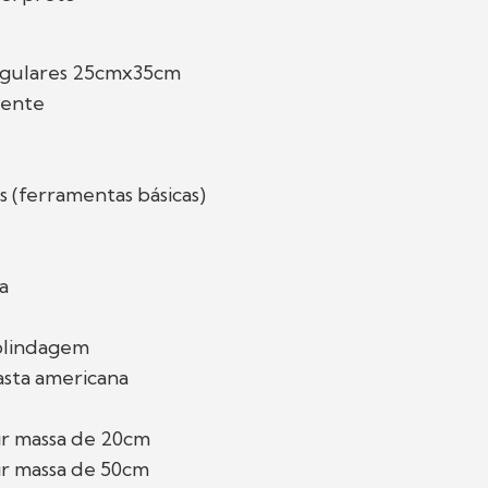
ngulares 25cmx35cm
dente
s (ferramentas básicas)
a
 blindagem
pasta americana
rir massa de 20cm
rir massa de 50cm