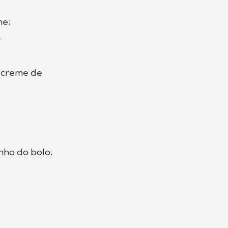
he;
.
e creme de
nho do bolo;