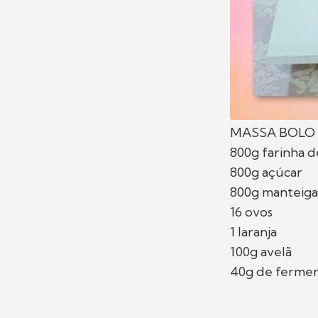
MASSA BOLO
800g farinha d
800g açúcar
800g manteiga
16 ovos
1 laranja
100g avelã
40g de fermen