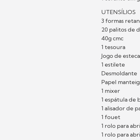
UTENSÍLIOS
3 formas reta
20 palitos de 
40g cmc
1 tesoura
Jogo de esteca
1 estilete
Desmoldante
Papel manteig
1 mixer
1 espátula de
1 alisador de 
1 fouet
1 rolo para ab
1 rolo para ab