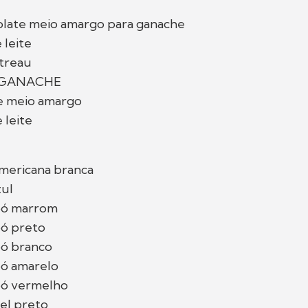
olate meio amargo para ganache
 leite
ntreau
 GANACHE
e meio amargo
 leite
americana branca
zul
pó marrom
pó preto
pó branco
pó amarelo
pó vermelho
el preto