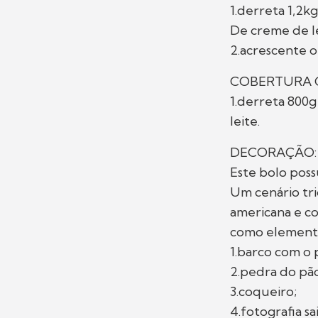
1.derreta 1,2k
De creme de l
2.acrescente o
COBERTURA
1.derreta 800
leite.
DECORAÇÃO:
Este bolo pos
Um cenário tri
americana e c
como element
1.barco com o
2.pedra do pão
3.coqueiro;
4.fotografia sa