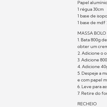
Papel alumíni
1 régua 30cm
1 base de isop
1 base de mdf
MASSA BOLO
1. Bata 800g d
obter um crem
2. Adicione o 
3. Adicione 80
4. Adicione 40
5. Despeje a 
e com papel m
6. Leve para a
7. Retire do f
RECHEIO