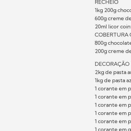
RECHEIO
1kg 200g choc
600g creme de
20ml licor coi
COBERTURA
800g chocolat
200g creme de
DECORAÇÃO
2kg de pasta 
1kg de pasta a
1 corante em 
1 corante em 
1 corante em 
1 corante em 
1 corante em 
1 corante em g