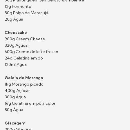
12g Fermento
80g Polpa de Maracujá
20g Água
Cheescake
900g Cream Cheese
320g Açúcar
600g Creme de leite fresco
24g Gelatina em pó
120ml Água
Geleia de Morango
1kg Morango picado
400g Açúcar
300g Água
16g Gelatina em pó incolor
80g Água
Glaçagem
200g Glucose