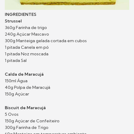
INGREDIENTES
Strussel
360g Farinha de trigo
240g Açúcar Mascavo
300g Manteiga gelada cortada em cubos
1 pitada Canela em pó
1 pitada Noz moscada
1 pitada Sal
Calda de Maracujá
150ml Água
40g Polpa de Maracujá
150g Açúcar
Biscuit de Maracujá
5 Ovos
150g Açúcar de Confeiteiro
300g Farinha de Trigo
60g Manteiga em temperatura ambiente