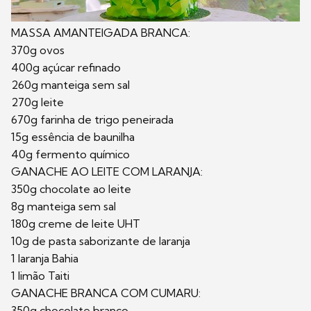
MASSA AMANTEIGADA BRANCA:
370g ovos
400g açúcar refinado
260g manteiga sem sal
270g leite
670g farinha de trigo peneirada
15g essência de baunilha
40g fermento químico
GANACHE AO LEITE COM LARANJA:
350g chocolate ao leite
8g manteiga sem sal
180g creme de leite UHT
10g de pasta saborizante de laranja
1 laranja Bahia
1 limão Taiti
GANACHE BRANCA COM CUMARU:
350g chocolate branco