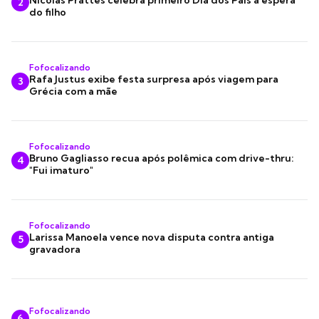
Nicolas Prattes celebra primeiro Dia dos Pais à espera
2
do filho
Fofocalizando
Rafa Justus exibe festa surpresa após viagem para
3
Grécia com a mãe
Fofocalizando
Bruno Gagliasso recua após polêmica com drive-thru:
4
"Fui imaturo"
Fofocalizando
Larissa Manoela vence nova disputa contra antiga
5
gravadora
Fofocalizando
6