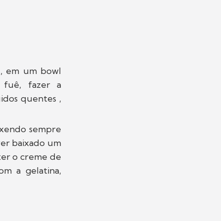
al, em um bowl
fuê, fazer a
dos quentes ,
mexendo sempre
iver baixado um
ter o creme de
om a gelatina,
.