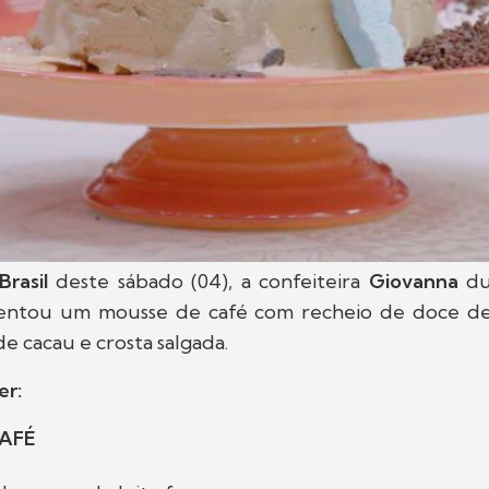
Brasil
deste sábado (04), a confeiteira
Giovanna
du
esentou um mousse de café com recheio de doce de 
 de cacau e crosta salgada.
er:
CAFÉ