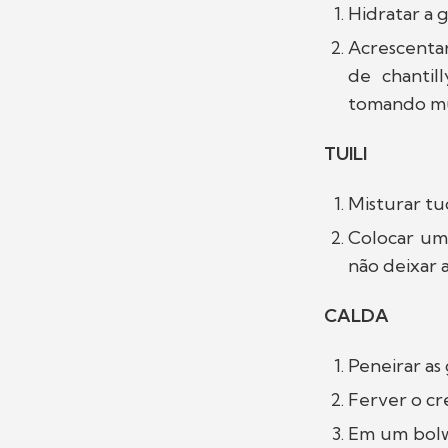
Hidratar a 
Acrescenta
de chantil
tomando mui
TUILI
Misturar t
Colocar um
não deixar 
CALDA
Peneirar a
Ferver o cre
Em um bolw