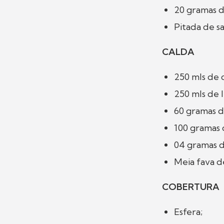
20 gramas d
Pitada de s
CALDA
250 mls de 
250 mls de l
60 gramas 
100 gramas
04 gramas d
Meia fava d
COBERTURA
Esfera;