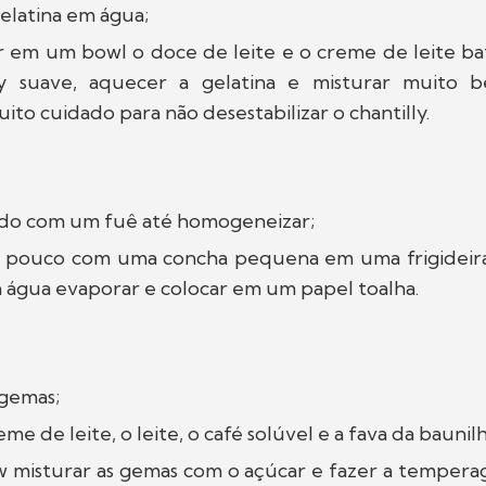
gelatina em água;
r em um bowl o doce de leite e o creme de leite b
ly suave, aquecer a gelatina e misturar muito b
to cuidado para não desestabilizar o chantilly.
udo com um fuê até homogeneizar;
 pouco com uma concha pequena em uma frigideir
a água evaporar e colocar em um papel toalha.
s gemas;
me de leite, o leite, o café solúvel e a fava da baunilh
 misturar as gemas com o açúcar e fazer a temper