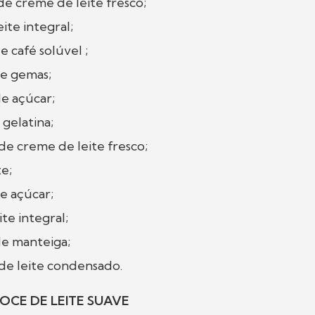
de creme de leite fresco;
eite integral;
 café solúvel ;
de gemas;
de açúcar;
 gelatina;
de creme de leite fresco;
te;
de açúcar;
ite integral;
de manteiga;
 de leite condensado.
OCE DE LEITE SUAVE