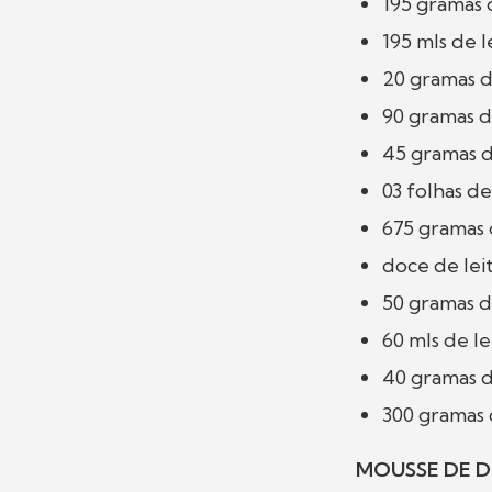
195 gramas 
195 mls de l
20 gramas de
90 gramas 
45 gramas 
03 folhas de
675 gramas 
doce de lei
50 gramas 
60 mls de le
40 gramas 
300 gramas
MOUSSE DE D