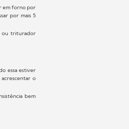
ar em forno por
ssar por mais 5
o ou triturador
o essa estiver
 acrescentar o
nsistência bem