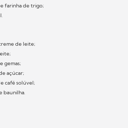
e farinha de trigo;
al.
creme de leite;
eite;
de gemas;
 de açúcar;
e café solúvel;
e baunilha.