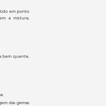
atido em ponto
em a mistura,
a bem quente,
a;
agem das gemas