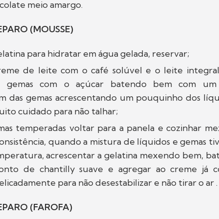
ocolate meio amargo.
EPARO (MOUSSE)
elatina para hidratar em água gelada, reservar;
reme de leite com o café solúvel e o leite integr
as gemas com o açúcar batendo bem com um 
 das gemas acrescentando um pouquinho dos líqui
to cuidado para não talhar;
mas temperadas voltar para a panela e cozinhar 
onsistência, quando a mistura de líquidos e gemas t
mperatura, acrescentar a gelatina mexendo bem, ba
onto de chantilly suave e agregar ao creme já c
icadamente para não desestabilizar e não tirar o ar 
EPARO (FAROFA)