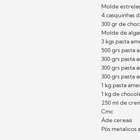
Molde estrela
4 casquinhas 
300 gr de choc
Molde de algas
3 kgs pasta am
500 grs pasta 
300 grs pasta 
300 grs pasta 
300 grs pasta 
1 kg pasta am
1 kg de choco
250 ml de cre
Cmc
Áde cereais
Pós metalicos 