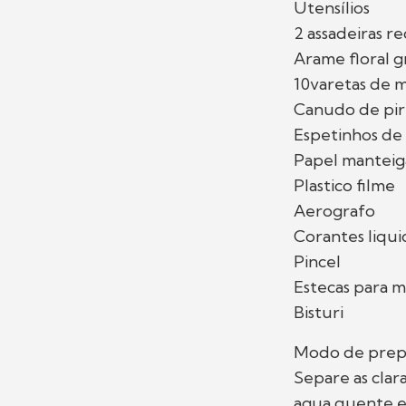
Utensílios
2 assadeiras r
Arame floral g
10varetas de 
Canudo de pir
Espetinhos d
Papel manteig
Plastico filme
Aerografo
Corantes liqui
Pincel
Estecas para
Bisturi
Modo de prep
Separe as clar
agua quente e b