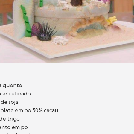
a quente
car refinado
 de soja
colate em po 50% cacau
de trigo
mento em po