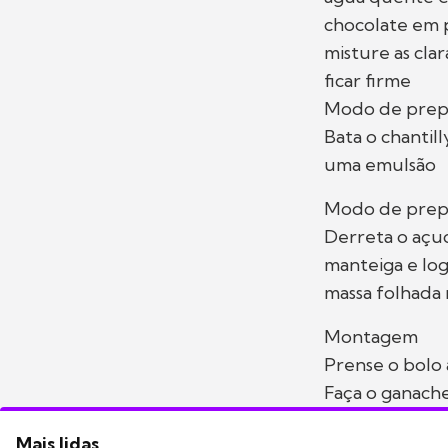
chocolate em p
misture as cla
ficar firme
Modo de prep
Bata o chantil
uma emulsão
Modo de prep
Derreta o açuc
manteiga e logo
massa folhada
Montagem
Prense o bolo 
Faça o ganach
Mais lidas