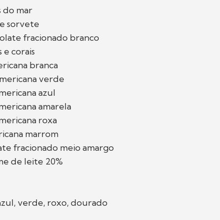
s do mar
de sorvete
olate fracionado branco
 e corais
ericana branca
americana verde
americana azul
americana amarela
americana roxa
ericana marrom
late fracionado meio amargo
me de leite 20%
azul, verde, roxo, dourado