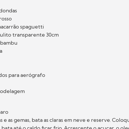
edondas
rosso
macarrão spaguetti
ulito transparente 30cm
e bambu
a
dos para aerógrafo
 modelagem
aro
as e as gemas, bata as claras em neve e reserve. Coloq
ata até o caldo ficar frio. Acrescente o acuçar, o ole