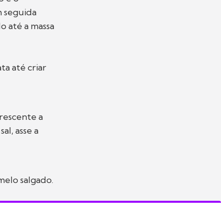
m seguida
o até a massa
ta até criar
rescente a
al, asse a
melo salgado.