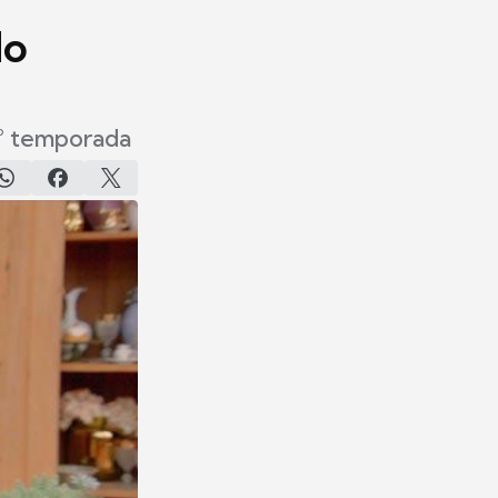
do
7° temporada