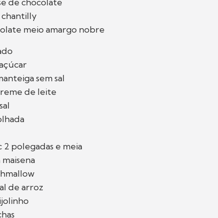
e de chocolate
chantilly
colate meio amargo nobre
ado
 açúcar
manteiga sem sal
creme de leite
sal
olhada
c 2 polegadas e meia
a maisena
shmallow
al de arroz
jolinho
chas