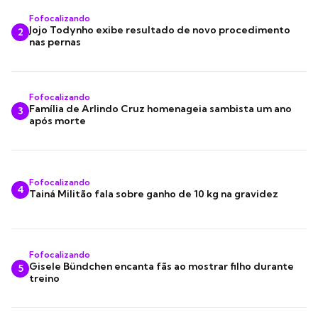
Fofocalizando
Jojo Todynho exibe resultado de novo procedimento
2
nas pernas
Fofocalizando
Família de Arlindo Cruz homenageia sambista um ano
3
após morte
Fofocalizando
4
Tainá Militão fala sobre ganho de 10 kg na gravidez
Fofocalizando
Gisele Bündchen encanta fãs ao mostrar filho durante
5
treino