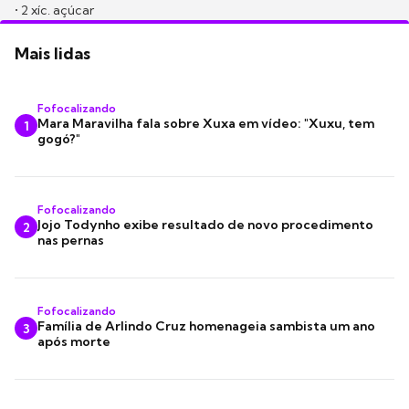
• 2 xíc. açúcar
Mais lidas
Fofocalizando
Mara Maravilha fala sobre Xuxa em vídeo: "Xuxu, tem
1
gogó?"
Fofocalizando
Jojo Todynho exibe resultado de novo procedimento
2
nas pernas
Fofocalizando
Família de Arlindo Cruz homenageia sambista um ano
3
após morte