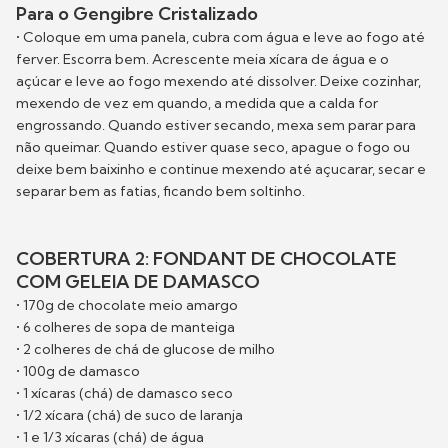
Para o Gengibre Cristalizado
• Coloque em uma panela, cubra com água e leve ao fogo até
ferver. Escorra bem. Acrescente meia xícara de água e o
açúcar e leve ao fogo mexendo até dissolver. Deixe cozinhar,
mexendo de vez em quando, a medida que a calda for
engrossando. Quando estiver secando, mexa sem parar para
não queimar. Quando estiver quase seco, apague o fogo ou
deixe bem baixinho e continue mexendo até açucarar, secar e
separar bem as fatias, ficando bem soltinho.
COBERTURA 2: FONDANT DE CHOCOLATE
COM GELEIA DE DAMASCO
• 170g de chocolate meio amargo
• 6 colheres de sopa de manteiga
• 2 colheres de chá de glucose de milho
• 100g de damasco
• 1 xícaras (chá) de damasco seco
• 1/2 xícara (chá) de suco de laranja
• 1 e 1/3 xícaras (chá) de água