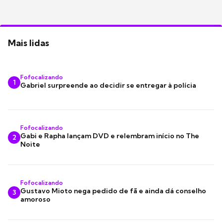
Mais lidas
Fofocalizando
1
Gabriel surpreende ao decidir se entregar à polícia
Fofocalizando
Gabi e Rapha lançam DVD e relembram início no The
2
Noite
Fofocalizando
Gustavo Mioto nega pedido de fã e ainda dá conselho
3
amoroso