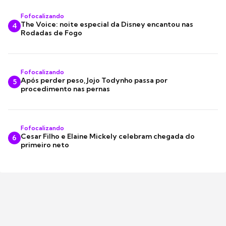
Fofocalizando
The Voice: noite especial da Disney encantou nas
4
Rodadas de Fogo
Fofocalizando
Após perder peso, Jojo Todynho passa por
5
procedimento nas pernas
Fofocalizando
Cesar Filho e Elaine Mickely celebram chegada do
6
primeiro neto