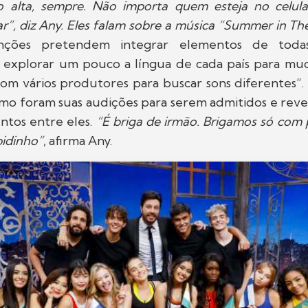
 alta, sempre. Não importa quem esteja no celular
r”, diz Any. Eles falam sobre a música “Summer in Th
nções pretendem integrar elementos de todas 
explorar um pouco a língua de cada país para mudar
om vários produtores para buscar sons diferentes”.
omo foram suas audições para serem admitidos e reve
tos entre eles.
“É briga de irmão. Brigamos só com 
pidinho”
, afirma Any.