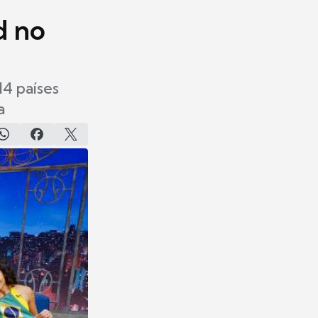
d no
14 países
a