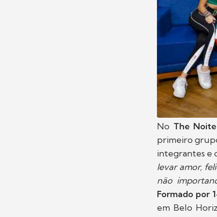
No
The Noite
primeiro grupo
integrantes e 
levar amor, fel
não importand
Formado por 14
em Belo Horiz