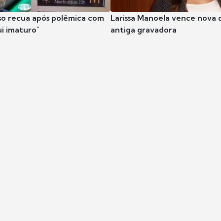
so recua após polêmica com
Larissa Manoela vence nova 
ui imaturo"
antiga gravadora