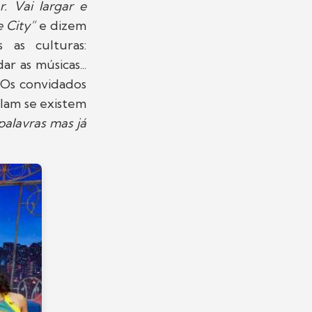
. Vai largar e
e City”
e dizem
as culturas:
 as músicas...
 Os convidados
lam se existem
palavras mas já