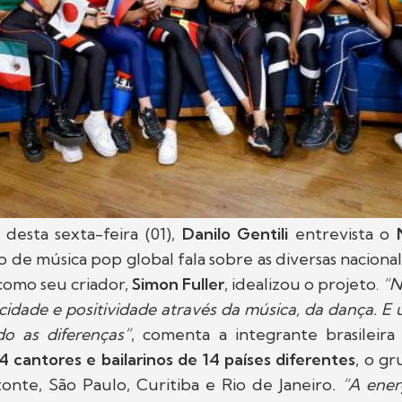
desta sexta-feira (01),
Danilo Gentili
entrevista o
 de música pop global fala sobre as diversas naciona
como seu criador,
Simon Fuller
, idealizou o projeto.
“N
icidade e positividade através da música, da dança. E 
o as diferenças”
, comenta a integrante brasileira 
 cantores e bailarinos de 14 países diferentes
, o g
onte, São Paulo, Curitiba e Rio de Janeiro
. “A ene