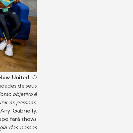
Now United
. O
lidades de seus
osso objetivo é
unir as pessoas,
Any Gabrielly.
rupo fará shows
rgia dos nossos