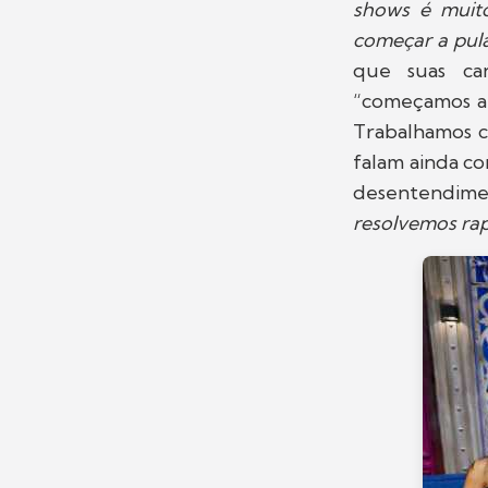
shows é muito
começar a pula
que suas ca
“começamos a 
Trabalhamos c
falam ainda c
desentendimen
resolvemos ra