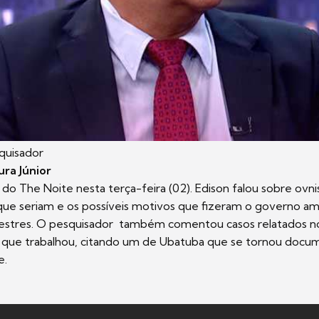
quisador
ra Júnior
o do The Noite nesta terça-feira (02). Edison falou sobre ovn
que seriam e os possíveis motivos que fizeram o governo am
estres. O pesquisador também comentou casos relatados no B
 que trabalhou, citando um de Ubatuba que se tornou docu
e.