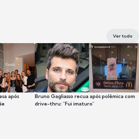
Ver tudo
esa após
Bruno Gagliasso recua após polêmica com
ãe
drive-thru: "Fui imaturo"