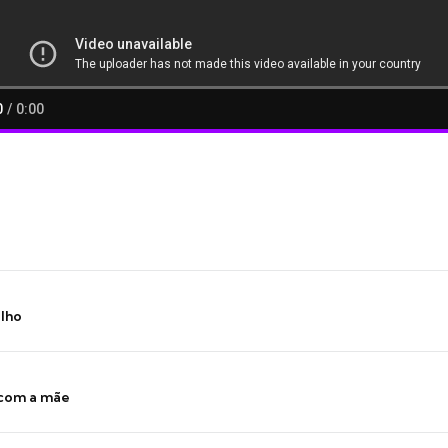
ilho
 com a mãe