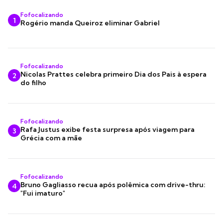
Fofocalizando
1
Rogério manda Queiroz eliminar Gabriel
Fofocalizando
Nicolas Prattes celebra primeiro Dia dos Pais à espera
2
do filho
Fofocalizando
Rafa Justus exibe festa surpresa após viagem para
3
Grécia com a mãe
Fofocalizando
Bruno Gagliasso recua após polêmica com drive-thru:
4
"Fui imaturo"