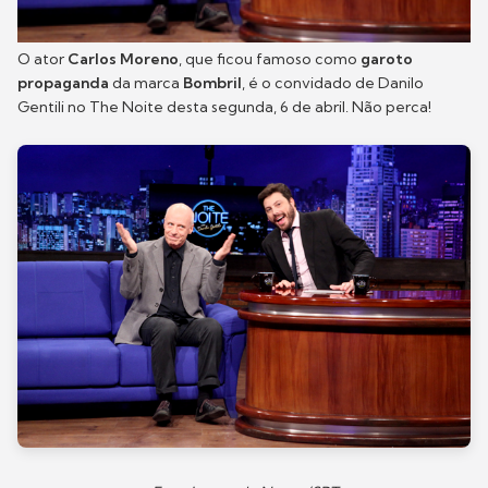
O ator
Carlos Moreno
, que ficou famoso como
garoto
propaganda
da marca
Bombril
, é o convidado de Danilo
Gentili no The Noite desta segunda, 6 de abril. Não perca!