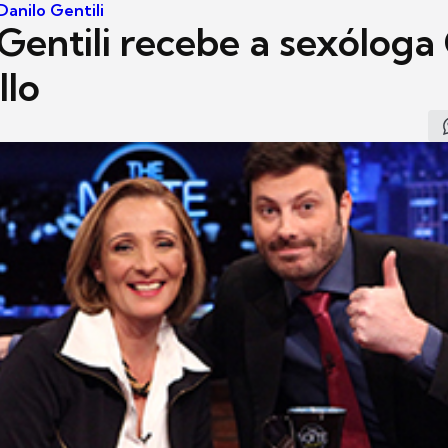
anilo Gentili
Gentili recebe a sexóloga
llo