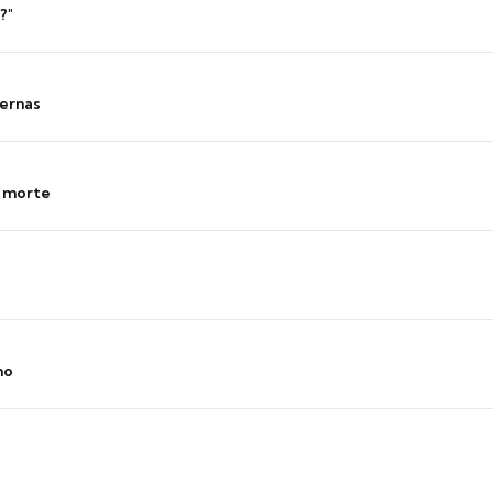
?"
ernas
s morte
no