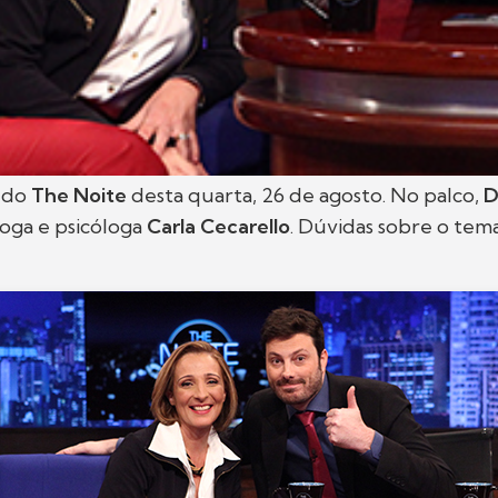
 do
The Noite
desta quarta, 26 de agosto. No palco,
D
oga e psicóloga
Carla Cecarello
. Dúvidas sobre o tem