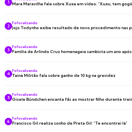
1
Mara Maravilha fala sobre Xuxa em vídeo: "Xuxu, tem gogó
Fofocalizando
2
Jojo Todynho exibe resultado de novo procedimento nas p
Fofocalizando
3
Família de Arlindo Cruz homenageia sambista um ano apó
Fofocalizando
4
Tainá Militão fala sobre ganho de 10 kg na gravidez
Fofocalizando
5
Gisele Bündchen encanta fãs ao mostrar filho durante trei
Fofocalizando
6
Francisco Gil realiza sonho de Preta Gil: "Te encontrei lá"