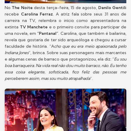
No
The Noite
desta terça-feira, 15 de agosto,
Danilo Gentili
recebe
Carolina Ferraz
. A atriz fala sobre seus 31 anos de
carreira na TV, relembra o início como apresentadora na
extinta
TV Manchete
e o primeiro convite para participar de
uma novela, em
“Pantanal”
. Carolina, que também é bailarina,
revela que gostaria de ter sido arqueóloga e chegou a cursar
faculdade de história. “A
cho que eu era meio apaixonada pelo
Indiana Jones
”, brinca. Sobre suas personagens mais marcantes
e algumas cenas de barraco que protagonizou, ela diz: “
Eu sou
boa barraqueira. Na vida real não dou muito barraco, não. Eu tenho
essa coisa elegante, sofisticada, fico feliz das pessoas me
perceberem assim, mas sou muito atrapalhada
”.