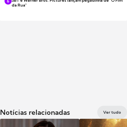
SBT e Warner Bros. Pictures lançam pegadinha de "O Fim
6
da Rua"
Notícias relacionadas
Ver tudo