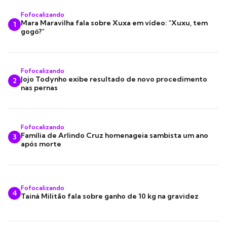
Fofocalizando
Mara Maravilha fala sobre Xuxa em vídeo: "Xuxu, tem
1
gogó?"
Fofocalizando
Jojo Todynho exibe resultado de novo procedimento
2
nas pernas
Fofocalizando
Família de Arlindo Cruz homenageia sambista um ano
3
após morte
Fofocalizando
4
Tainá Militão fala sobre ganho de 10 kg na gravidez