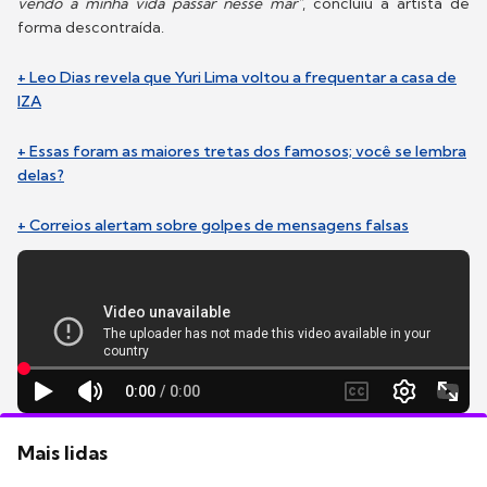
vendo a minha vida passar nesse mar"
, concluiu a artista de
forma descontraída.
+ Leo Dias revela que Yuri Lima voltou a frequentar a casa de
IZA
+ Essas foram as maiores tretas dos famosos; você se lembra
delas?
+ Correios alertam sobre golpes de mensagens falsas
Mais lidas