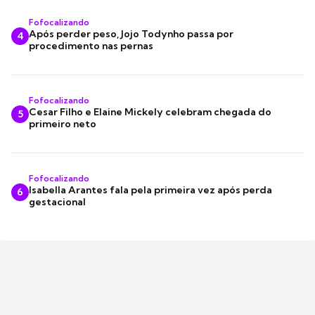
Fofocalizando
Após perder peso, Jojo Todynho passa por
4
procedimento nas pernas
Fofocalizando
Cesar Filho e Elaine Mickely celebram chegada do
5
primeiro neto
Fofocalizando
Isabella Arantes fala pela primeira vez após perda
6
gestacional