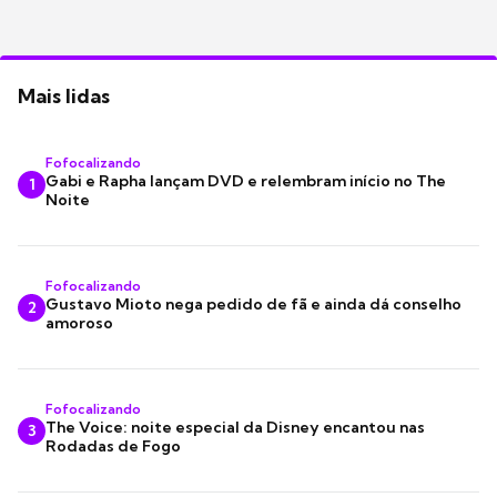
Mais lidas
Fofocalizando
Gabi e Rapha lançam DVD e relembram início no The
1
Noite
Fofocalizando
Gustavo Mioto nega pedido de fã e ainda dá conselho
2
amoroso
Fofocalizando
The Voice: noite especial da Disney encantou nas
3
Rodadas de Fogo