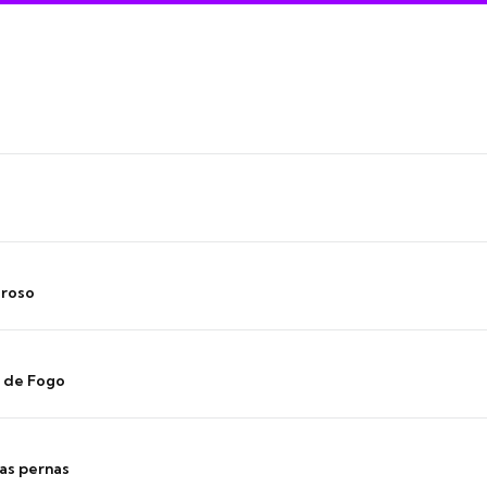
oroso
s de Fogo
as pernas