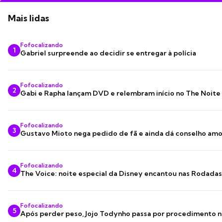
Mais lidas
Fofocalizando
1
Gabriel surpreende ao decidir se entregar à polícia
Fofocalizando
2
Gabi e Rapha lançam DVD e relembram início no The Noite
Fofocalizando
3
Gustavo Mioto nega pedido de fã e ainda dá conselho am
Fofocalizando
4
The Voice: noite especial da Disney encantou nas Rodada
Fofocalizando
5
Após perder peso, Jojo Todynho passa por procedimento n