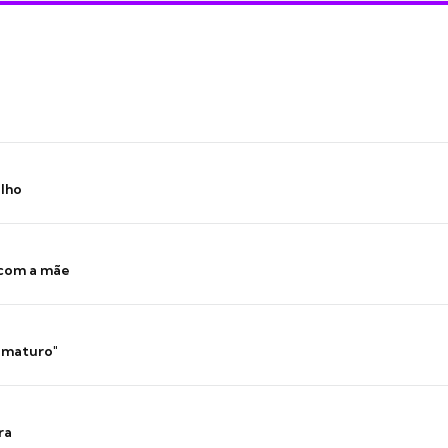
ilho
 com a mãe
 imaturo"
ra