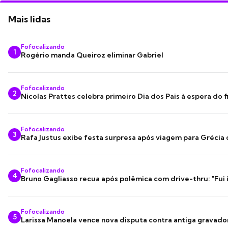
Mais lidas
Fofocalizando
1
Rogério manda Queiroz eliminar Gabriel
Fofocalizando
2
Nicolas Prattes celebra primeiro Dia dos Pais à espera do f
Fofocalizando
3
Rafa Justus exibe festa surpresa após viagem para Grécia
Fofocalizando
4
Bruno Gagliasso recua após polêmica com drive-thru: "Fui
Fofocalizando
5
Larissa Manoela vence nova disputa contra antiga gravado