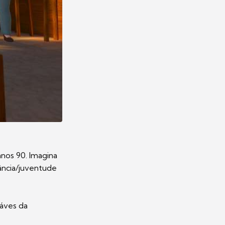
nos 90. Imagina
ância/juventude
áves da