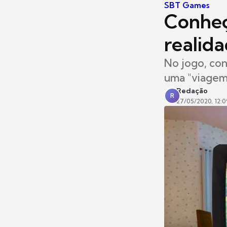
SBT Games
Conheç
realida
No jogo, con
uma "viagem
Redação
R
27/05/2020, 12:0