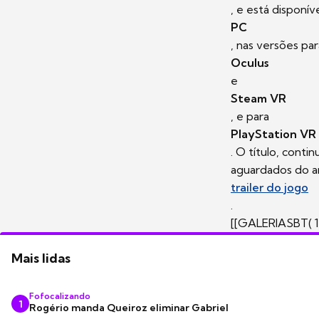
, e está disponív
PC
, nas versões par
Oculus
e
Steam VR
, e para
PlayStation VR
. O título, conti
aguardados do an
trailer do jogo
.
[[GALERIASBT( 1
Mais lidas
Fofocalizando
1
Rogério manda Queiroz eliminar Gabriel