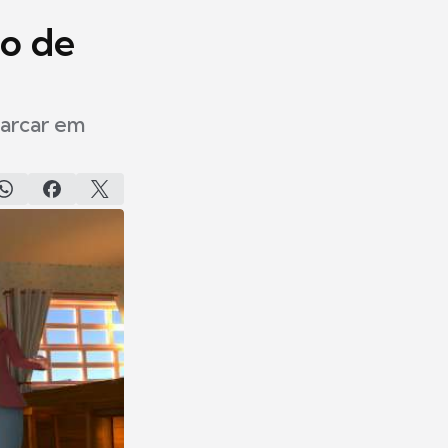
go de
barcar em