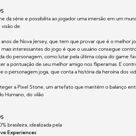
95
e da série e possibilita ao jogador uma imersão em um mu
a visão de
 anos de Nova Jersey, que tem que provar que é o melhor jo
mais interessantes do jogo é que o usuário consegue control
a do personagem, como lutar pela última cópia do game fav
cer a pontuação de seu melhor amigo nos fliperamas. E cont
e o personagem joga, que conta a história da heroína dos v
roteger a Pixel Stone, um artefato que mantém o balanço en
o Humano, do vilão
95
% brasileira, idealizada pela
ve Experiences