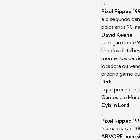
O
Pixel Ripped 19
é o segundo gam
pelos anos 90, n
David Keene
, um garoto de 9
Um dos detalhes 
momentos da vid
locadora ou ven
próprio game qu
Dot
, que precisa p
Games e o Mund
Cyblin Lord
.
Pixel Ripped 19
é uma criação 100
ARVORE Imerssi