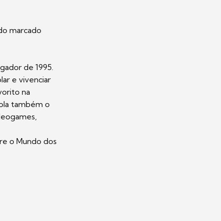
ndo marcado
gador de 1995.
ar e vivenciar
orito na
rola também o
ideogames,
tre o Mundo dos