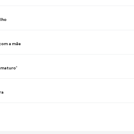
ilho
 com a mãe
 imaturo"
ra