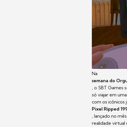
Na
semana do Orgu
, o SBT Games se
só viajar em um
com os icônicos
Pixel Ripped 19
, lançado no mê
realidade virtua