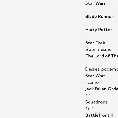
Star Wars
,
Blade Runner
,
Harry Potter
,
Star Trek
e até mesmo
The Lord of The
.
Desses, podemos
Star Wars
, como "
Jedi: Fallen Ord
", "
Squadrons
" e "
Battlefront II