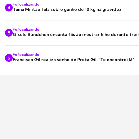
Fofocalizando
4
Tainá Militão fala sobre ganho de 10 kg na gravidez
Fofocalizando
5
Gisele Bündchen encanta fãs ao mostrar filho durante trei
Fofocalizando
6
Francisco Gil realiza sonho de Preta Gil: "Te encontrei lá"