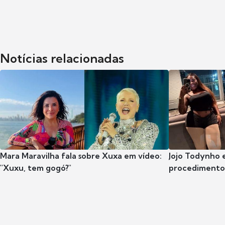
Notícias relacionadas
Mara Maravilha fala sobre Xuxa em vídeo:
Jojo Todynho 
"Xuxu, tem gogó?"
procedimento 