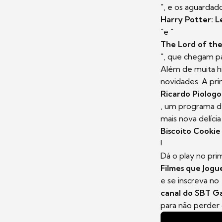
", e os aguardado
Harry Potter: 
"e "
The Lord of the
", que chegam pa
Além de muita h
novidades. A pri
Ricardo Piolog
, um programa de
mais nova delíci
Biscoito Cookie
!
Dá o play no pr
Filmes que Jogue
e se inscreva no
canal do SBT G
para não perder