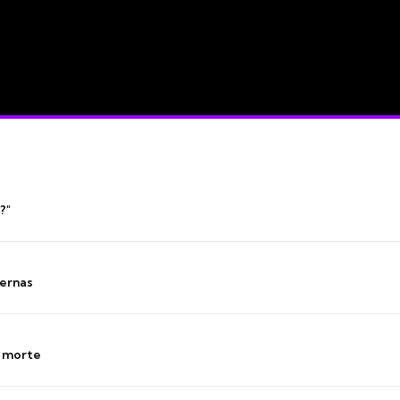
?"
ernas
s morte