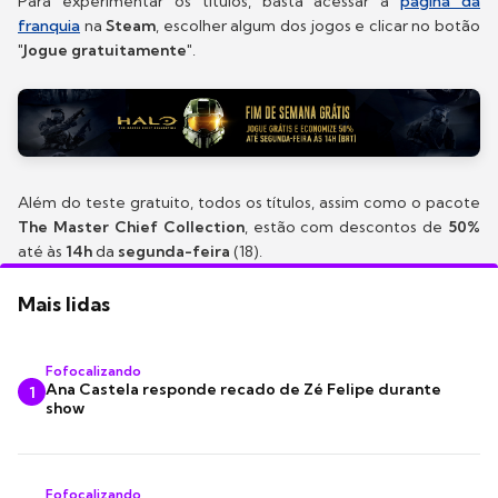
Para experimentar os títulos, basta acessar a
página da
franquia
na
Steam
, escolher algum dos jogos e clicar no botão
"Jogue gratuitamente"
.
Além do teste gratuito, todos os títulos, assim como o pacote
The Master Chief Collection
, estão com descontos de
50%
até às
14h
da
segunda-feira
(18).
Mais lidas
Fofocalizando
Ana Castela responde recado de Zé Felipe durante
1
show
Fofocalizando