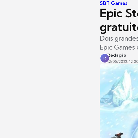
SBT Games
Epic St
gratui
Dois grandes
Epic Games 
Redação
R
12/05/2022, 12:0