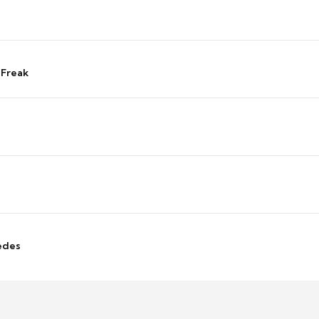
 Freak
edes