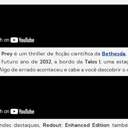
,
Prey
é um thriller de ficção científica da
Bethesda
,
 futuro ano de
2032
, a bordo da
Talos I
, uma esta
 Algo de errado aconteceu e cabe a você descobrir o 
ndes destaques,
Redout: Enhanced Edition
també