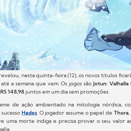
revelou, nesta quinta-feira (12), os novos títulos fic
ne até a semana que vem. Os jogos são
Jotun: Valhalla
m
R$ 148,98
juntos em um dia sem promoções.
me de ação ambientado na mitologia nórdica, c
 sucesso
Hades
. O jogador assume o papel de
Thora
ve uma morte indiga e precisa provar o seu valor a
alla.