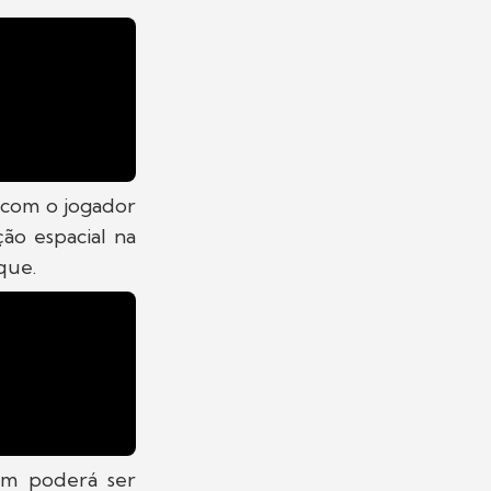
 com o jogador
ção espacial na
que.
m poderá ser