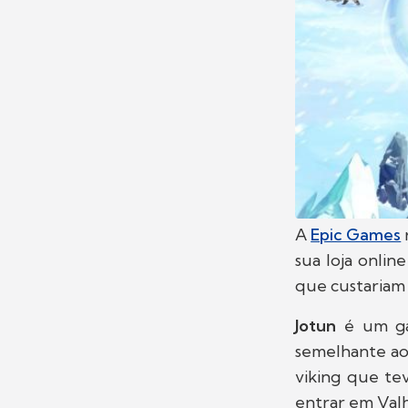
A
Epic Games
sua loja onli
que custaria
Jotun
é um ga
semelhante ao
viking que te
entrar em Valh