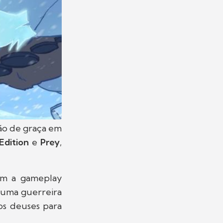
arão de graça em
 Edition
e
Prey
,
om a gameplay
, uma guerreira
os deuses para