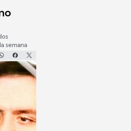
mo
dos
da semana