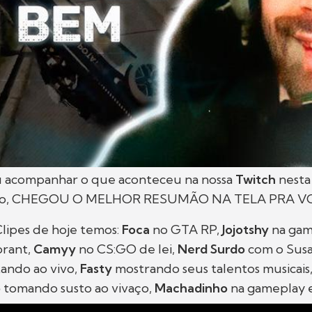
 acompanhar o que aconteceu na nossa
Twitch
nesta
uilo, CHEGOU O MELHOR RESUMÃO NA TELA PRA V
lipes de hoje temos:
Foca
no GTA RP,
Jojotshy
na gam
orant,
Camyy
no CS:GO de lei,
Nerd Surdo
com o Susa
ltando ao vivo,
Fasty
mostrando seus talentos musicais
b
tomando susto ao vivaço,
Machadinho
na gameplay e 