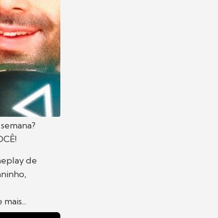
 semana?
OCÊ!
eplay de
ninho,
,
mais...