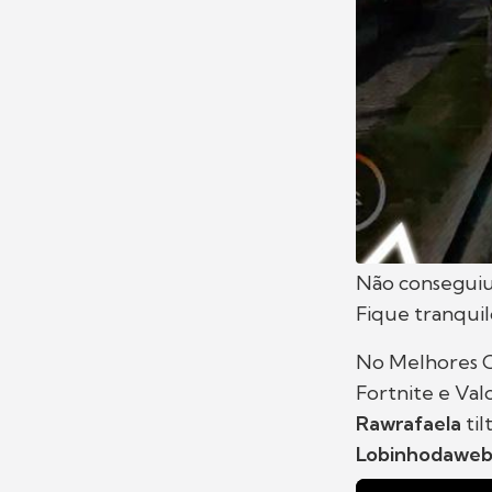
Não conseguiu
Fique tranq
No Melhores C
Fortnite e Val
Rawrafaela
ti
Lobinhodawe