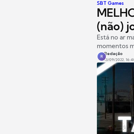
SBT Games
MELHOR
(não) 
Está no ar m
momentos ma
Redação
R
13/09/2022, 16:4