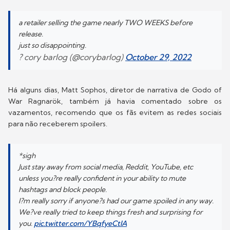
a retailer selling the game nearly TWO WEEKS before
release.
just so disappointing.
? cory barlog (@corybarlog)
October 29, 2022
Há alguns dias, Matt Sophos, diretor de narrativa de Godo of
War Ragnarök, também já havia comentado sobre os
vazamentos, recomendo que os fãs evitem as redes sociais
para não receberem spoilers.
*sigh
Just stay away from social media, Reddit, YouTube, etc
unless you?re really confident in your ability to mute
hashtags and block people.
I?m really sorry if anyone?s had our game spoiled in any way.
We?ve really tried to keep things fresh and surprising for
you.
pic.twitter.com/YBqfyeCtlA