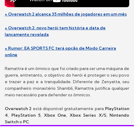
+ Overwatch 2 alcança 35 milhões de jogadores em um mês
+ Overwatch 2: novo herói tem história e data de
lançamento revelada
+ Rumor: EA SPORTS FC terá opção de Modo Carreira
online
Ramattra é um ômnico que foi criado para ser uma máquina de
guerra, entretanto, o objetivo do herói é proteger o seu povo
e trazer a paz e a tranquilidade. Diferente de Zenyatta, seu
companheiro monastério Shambli, Ramattra justifica qualquer
meio necessário para defender os ômnicos.
Overwatch 2
está disponível gratuitamente para
PlayStation
4
,
PlayStation 5
,
Xbox One
,
Xbox Series X/S
,
Nintendo
Switch
e
PC
.