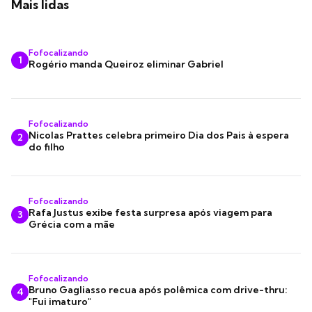
Mais lidas
Fofocalizando
1
Rogério manda Queiroz eliminar Gabriel
Fofocalizando
Nicolas Prattes celebra primeiro Dia dos Pais à espera
2
do filho
Fofocalizando
Rafa Justus exibe festa surpresa após viagem para
3
Grécia com a mãe
Fofocalizando
Bruno Gagliasso recua após polêmica com drive-thru:
4
"Fui imaturo"